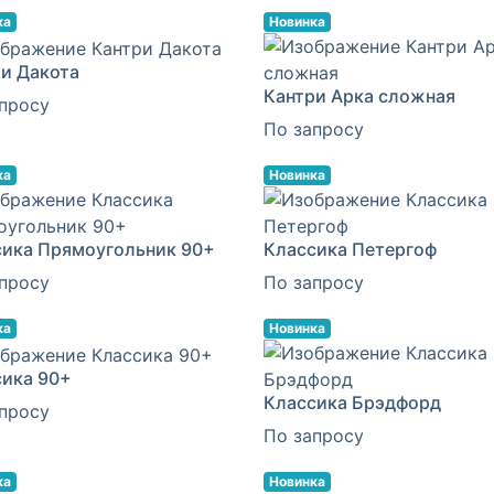
ка
Новинка
и Дакота
Кантри Арка сложная
просу
По запросу
ка
Новинка
сика Прямоугольник 90+
Классика Петергоф
просу
По запросу
ка
Новинка
сика 90+
Классика Брэдфорд
просу
По запросу
ка
Новинка