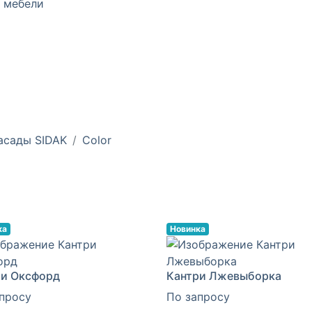
 мебели
асады SIDAK
Color
ка
Новинка
ри Оксфорд
Кантри Лжевыборка
просу
По запросу