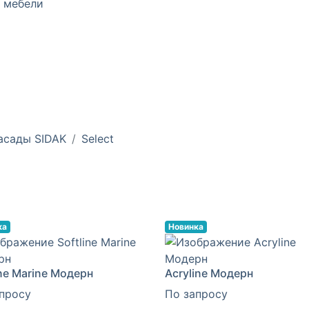
 мебели
асады SIDAK
Select
ка
Новинка
ine Marine Модерн
Acryline Модерн
просу
По запросу