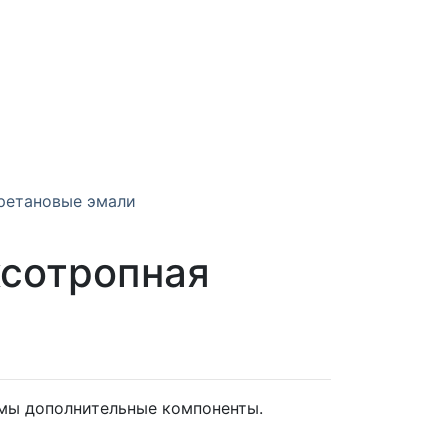
ретановые эмали
ксотропная
мы дополнительные компоненты.