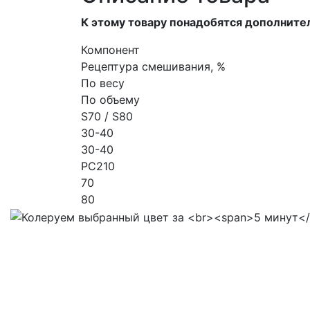
К этому товару понадобятся дополните
Компонент
Рецептура смешивания, %
По весу
По объему
S70 / S80
30-40
30-40
PC210
70
80